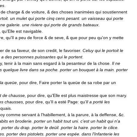
es
.
de
charge
&
de
voiture
, &
des
choses
inanimées
qui
soustiennent
rtoit
.
un
mulet
qui
porte
cinq
cens
pesant
.
un
vaisseau
qui
porte
une
galerie
.
une
riviere
qui
porte
de
grands
bateaux
.
,
qu
'
Elle
est
navigable
.
re
,
qu
'
Il
a
peu
de
force
&
de
seve
, &
que
pour
peu
qu
'
on
y
mette
ter
de
sa
faveur
,
de
son
credit
,
le
favoriser
.
Celuy
qui
le
portoit
le
a
des
personnes
puissantes
qui
le
portent
.
y
,
tenir
à
la
main
sans
esgard
à
la
pesanteur
de
la
chose
.
Il
ne
s
quelque
livre
dans
sa
poche
.
porter
un
bouquet
à
la
main
.
porter
la
queüe
,
pour
dire
,
Faire
porter
la
queüe
de
sa
robe
par
un
t
de
chausse
,
pour
dire
,
qu
'
Elle
est
plus
maistresse
que
son
mary
.
es
chausses
,
pour
dire
,
qu
'
Il
a
esté
Page:
qu
'
Il
a
porté
les
quais
.
soy
comme
servant
à
l
'
habillement
,
à
la
parure
,
à
la
deffense
, &
c
.
abits
en
broderie
.
porter
un
habit
tout
uni
.
c
'
est
un
habit
qui
n
'
a
.
porter
du
drap
.
porter
le
deüil
.
porter
la
haire
.
porter
le
cilice
.
es
.
porter
des
pistolets
.
porter
une
espée
.
dans
l
'
Infanterie
les