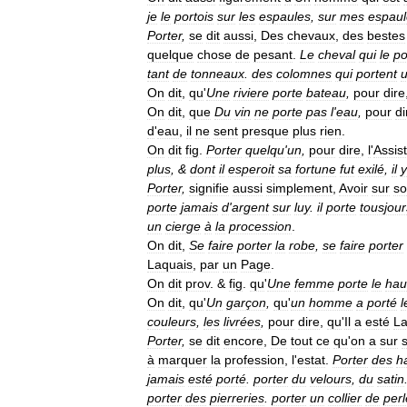
je
le
portois
sur
les
espaules
,
sur
mes
espaul
Porter
,
se
dit
aussi
,
Des
chevaux
,
des
bestes
quelque
chose
de
pesant
.
Le
cheval
qui
le
po
tant
de
tonneaux
.
des
colomnes
qui
portent
On
dit
,
qu
'
Une
riviere
porte
bateau
,
pour
dire
On
dit
,
que
Du
vin
ne
porte
pas
l
'
eau
,
pour
di
d
'
eau
,
il
ne
sent
presque
plus
rien
.
On
dit
fig
.
Porter
quelqu
'
un
,
pour
dire
,
l
'
Assis
plus
, &
dont
il
esperoit
sa
fortune
fut
exilé
,
il
y
Porter
,
signifie
aussi
simplement
,
Avoir
sur
so
porte
jamais
d
'
argent
sur
luy
.
il
porte
tousjour
un
cierge
à
la
procession
.
On
dit
,
Se
faire
porter
la
robe
,
se
faire
porter
Laquais
,
par
un
Page
.
On
dit
prov
. &
fig
.
qu
'
Une
femme
porte
le
hau
On
dit
,
qu
'
Un
garçon
,
qu
'
un
homme
a
porté
l
couleurs
,
les
livrées
,
pour
dire
,
qu
'
Il
a
esté
La
Porter
,
se
dit
encore
,
De
tout
ce
qu
'
on
a
sur
à
marquer
la
profession
,
l
'
estat
.
Porter
des
h
jamais
esté
porté
.
porter
du
velours
,
du
satin
porter
des
pierreries
.
porter
un
collier
de
perl