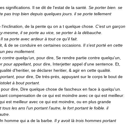
ses
significations
.
Il
se
dit
de
l
'
estat
de
la
santé
.
Se
porter
bien
.
se
te
pas
trop
bien
depuis
quelques
jours
.
il
se
porte
tellement
e
l
'
inclination
,
de
la
pente
qu
on
a
t
quelque
chose
.
C
'
est
un
garçon
uy
-
mesme
,
il
se
porte
au
vice
,
se
porter
à
la
débauche
.
.
Il
sa
porte
avec
ardeur
à
tout
ce
qu
'
il
fait
.
it
, &
de
se
conduire
en
certaines
occasions
.
Il
s
'
est
porté
en
cette
un
peu
mollement
.
e
contre
quelqu
'
un
,
pour
dire
,
Se
rendre
partie
contre
quelqu
'
un
,
er
pour
appellant
,
pour
dire
,
Interjetter
appel
d
'
une
sentence
.
Et
,
qualité
d
'
heritier
,
se
déclarer
heritier
, &
agir
en
cette
qualité
.
portant
,
pour
dire
,
De
trés
-
prés
,
appuyant
sur
le
corps
le
bout
de
istolet
à
bout
portant
.
pour
dire
,
Dire
quelque
chose
de
fascheux
en
face
à
quelqu
'
un
.
sant
compensation
de
ce
qui
est
moindre
avec
ce
qui
est
meilleur:
qui
est
meilleur
avec
ce
qui
est
moindre
,
ou
en
plus
grande
t
tous
les
ans
l
'
un
portant
l
'
autre
,
le
fort
portant
le
foible
.
il
autre
.
Un
homme
qui
a
de
la
barbe
.
Il
y
avoit
là
trois
hommes
portant