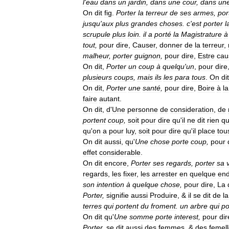
l
'
eau
dans
un
jardin
,
dans
une
cour
,
dans
un
On
dit
fig
.
Porter
la
terreur
de
ses
armes
,
por
jusqu
'
aux
plus
grandes
choses
.
c
'
est
porter
l
scrupule
plus
loin
.
il
a
porté
la
Magistrature
à
tout
,
pour
dire
,
Causer
,
donner
de
la
terreur
,
malheur
,
porter
guignon
,
pour
dire
,
Estre
cau
On
dit
,
Porter
un
coup
à
quelqu
'
un
,
pour
dire
plusieurs
coups
,
mais
ils
les
para
tous
.
On
dit
On
dit
,
Porter
une
santé
,
pour
dire
,
Boire
à
la
faire
autant
.
On
dit
,
d
'
Une
personne
de
consideration
,
de
portent
coup
,
soit
pour
dire
qu
'
il
ne
dit
rien
qu
qu
'
on
a
pour
luy
,
soit
pour
dire
qu
'
il
place
tou
On
dit
aussi
,
qu
'
Une
chose
porte
coup
,
pour
effet
considerable
.
On
dit
encore
,
Porter
ses
regards
,
porter
sa
regards
,
les
fixer
,
les
arrester
en
quelque
end
son
intention
à
quelque
chose
,
pour
dire
,
La
Porter
,
signifie
aussi
Produire
, &
il
se
dit
de
la
terres
qui
portent
du
froment
.
un
arbre
qui
po
On
dit
qu
'
Une
somme
porte
interest
,
pour
dir
Porter
,
se
dit
aussi
des
femmes
, &
des
femel