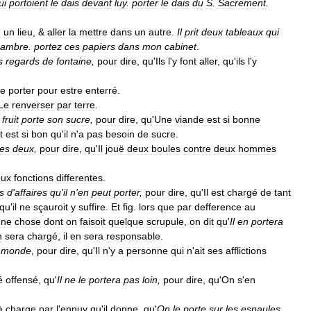
ui
portoient
le
dais
devant
luy
.
porter
le
dais
du
S
.
Sacrement
.
n
un
lieu
, &
aller
la
mettre
dans
un
autre
.
Il
prit
deux
tableaux
qui
hambre
.
portez
ces
papiers
dans
mon
cabinet
.
s
regards
de
fontaine
,
pour
dire
,
qu
'
Ils
l
'
y
font
aller
,
qu
'
ils
l
'
y
e
porter
pour
estre
enterré
.
Le
renverser
par
terre
.
fruit
porte
son
sucre
,
pour
dire
,
qu
'
Une
viande
est
si
bonne
t
est
si
bon
qu
'
il
n
'
a
pas
besoin
de
sucre
.
les
deux
,
pour
dire
,
qu
'
Il
jouë
deux
boules
contre
deux
hommes
eux
fonctions
differentes
.
s
d
'
affaires
qu
'
il
n
'
en
peut
porter
,
pour
dire
,
qu
'
Il
est
chargé
de
tant
qu
'
il
ne
sçauroit
y
suffire
.
Et
fig
.
lors
que
par
defference
au
une
chose
dont
on
faisoit
quelque
scrupule
,
on
dit
qu
'
Il
en
portera
n
sera
chargé
,
il
en
sera
responsable
.
monde
,
pour
dire
,
qu
'
Il
n
'
y
a
personne
qui
n
'
ait
ses
afflictions
é
offensé
,
qu
'
Il
ne
le
portera
pas
loin
,
pour
dire
,
qu
'
On
s
'
en
à
charge
par
l
'
ennuy
qu
'
il
donne
,
qu
'
On
le
porte
sur
les
espaules
.