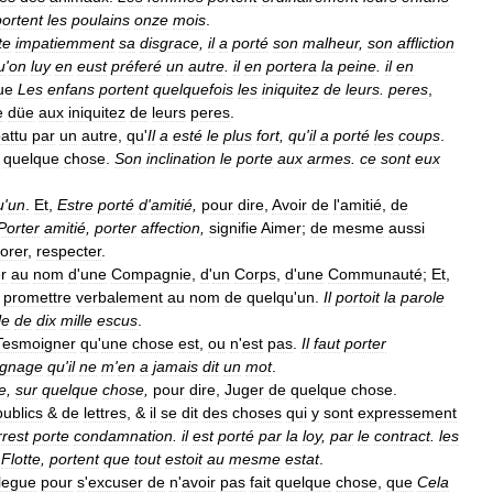
portent
les
poulains
onze
mois
.
te
impatiemment
sa
disgrace
,
il
a
porté
son
malheur
,
son
affliction
u
'
on
luy
en
eust
préferé
un
autre
.
il
en
portera
la
peine
.
il
en
ue
Les
enfans
portent
quelquefois
les
iniquitez
de
leurs
.
peres
,
e
düe
aux
iniquitez
de
leurs
peres
.
attu
par
un
autre
,
qu
'
Il
a
esté
le
plus
fort
,
qu
'
il
a
porté
les
coups
.
quelque
chose
.
Son
inclination
le
porte
aux
armes
.
ce
sont
eux
u
'
un
.
Et
,
Estre
porté
d
'
amitié
,
pour
dire
,
Avoir
de
l
'
amitié
,
de
Porter
amitié
,
porter
affection
,
signifie
Aimer
;
de
mesme
aussi
orer
,
respecter
.
r
au
nom
d
'
une
Compagnie
,
d
'
un
Corps
,
d
'
une
Communauté
;
Et
,
,
promettre
verbalement
au
nom
de
quelqu
'
un
.
Il
portoit
la
parole
le
de
dix
mille
escus
.
Tesmoigner
qu
'
une
chose
est
,
ou
n
'
est
pas
.
Il
faut
porter
ignage
qu
'
il
ne
m
'
en
a
jamais
dit
un
mot
.
e
,
sur
quelque
chose
,
pour
dire
,
Juger
de
quelque
chose
.
publics
&
de
lettres
, &
il
se
dit
des
choses
qui
y
sont
expressement
rrest
porte
condamnation
.
il
est
porté
par
la
loy
,
par
le
contract
.
les
Flotte
,
portent
que
tout
estoit
au
mesme
estat
.
llegue
pour
s
'
excuser
de
n
'
avoir
pas
fait
quelque
chose
,
que
Cela