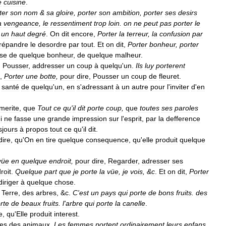
e
cuisine
.
ter
son
nom
&
sa
gloire
,
porter
son
ambition
,
porter
ses
desirs
a
vengeance
,
le
ressentiment
trop
loin
.
on
ne
peut
pas
porter
le
un
haut
degré
.
On
dit
encore
,
Porter
la
terreur
,
la
confusion
par
répandre
le
desordre
par
tout
.
Et
on
dit
,
Porter
bonheur
,
porter
se
de
quelque
bonheur
,
de
quelque
malheur
.
,
Pousser
,
addresser
un
coup
à
quelqu
'
un
.
Ils
luy
porterent
,
Porter
une
botte
,
pour
dire
,
Pousser
un
coup
de
fleuret
.
santé
de
quelqu
'
un
,
en
s
'
adressant
à
un
autre
pour
l
'
inviter
d
'
en
merite
,
que
Tout
ce
qu
'
il
dit
porte
coup
,
que
toutes
ses
paroles
i
ne
fasse
une
grande
impression
sur
l
'
esprit
,
par
la
defference
sjours
à
propos
tout
ce
qu
'
il
dit
.
dire
,
qu
'
On
en
tire
quelque
consequence
,
qu
'
elle
produit
quelque
vüe
en
quelque
endroit
,
pour
dire
,
Regarder
,
adresser
ses
roit
.
Quelque
part
que
je
porte
la
vüe
,
je
vois
, &
c
.
Et
on
dit
,
Porter
diriger
à
quelque
chose
.
Terre
,
des
arbres
, &
c
.
C
'
est
un
pays
qui
porte
de
bons
fruits
.
des
rte
de
beaux
fruits
.
l
'
arbre
qui
porte
la
canelle
.
e
,
qu
'
Elle
produit
interest
.
les
des
animaux
.
Les
femmes
portent
ordinairement
leurs
enfans