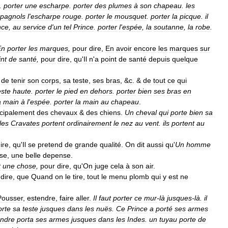
.
porter
une
escharpe
.
porter
des
plumes
à
son
chapeau
.
les
pagnols
l
'
escharpe
rouge
.
porter
le
mousquet
.
porter
la
picque
.
il
nce
,
au
service
d
'
un
tel
Prince
.
porter
l
'
espée
,
la
soutanne
,
la
robe
.
En
porter
les
marques
,
pour
dire
,
En
avoir
encore
les
marques
sur
int
de
santé
,
pour
dire
,
qu
'
Il
n
'
a
point
de
santé
depuis
quelque
de
tenir
son
corps
,
sa
teste
,
ses
bras
, &
c
. &
de
tout
ce
qui
este
haute
.
porter
le
pied
en
dehors
.
porter
bien
ses
bras
en
a
main
à
l
'
espée
.
porter
la
main
au
chapeau
.
ncipalement
des
chevaux
&
des
chiens
.
Un
cheval
qui
porte
bien
sa
les
Cravates
portent
ordinairement
le
nez
au
vent
.
ils
portent
au
ire
,
qu
'
Il
se
pretend
de
grande
qualité
.
On
dit
aussi
qu
'
Un
homme
se
,
une
belle
depense
.
t
une
chose
,
pour
dire
,
qu
'
On
juge
cela
à
son
air
.
dire
,
que
Quand
on
le
tire
,
tout
le
menu
plomb
qui
y
est
ne
Pousser
,
estendre
,
faire
aller
.
Il
faut
porter
ce
mur
-
là
jusques
-
là
.
il
orte
sa
teste
jusques
dans
les
nuës
.
Ce
Prince
a
porté
ses
armes
andre
porta
ses
armes
jusques
dans
les
Indes
.
un
tuyau
porte
de