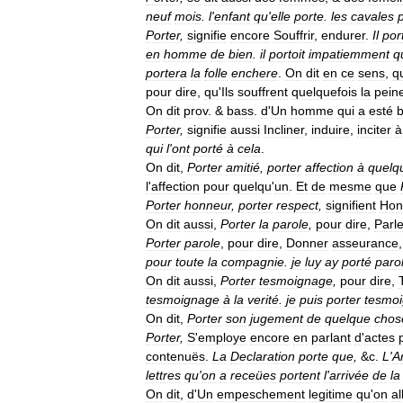
neuf
mois
.
l
'
enfant
qu
'
elle
porte
.
les
cavales
Porter
,
signifie
encore
Souffrir
,
endurer
.
Il
por
en
homme
de
bien
.
il
portoit
impatiemment
q
portera
la
folle
enchere
.
On
dit
en
ce
sens
,
q
pour
dire
,
qu
'
Ils
souffrent
quelquefois
la
pein
On
dit
prov
. &
bass
.
d
'
Un
homme
qui
a
esté
b
Porter
,
signifie
aussi
Incliner
,
induire
,
inciter
à
qui
l
'
ont
porté
à
cela
.
On
dit
,
Porter
amitié
,
porter
affection
à
quelq
l
'
affection
pour
quelqu
'
un
.
Et
de
mesme
que
Porter
honneur
,
porter
respect
,
signifient
Hon
On
dit
aussi
,
Porter
la
parole
,
pour
dire
,
Parle
Porter
parole
,
pour
dire
,
Donner
asseurance
pour
toute
la
compagnie
.
je
luy
ay
porté
paro
On
dit
aussi
,
Porter
tesmoignage
,
pour
dire
,
tesmoignage
à
la
verité
.
je
puis
porter
tesmo
On
dit
,
Porter
son
jugement
de
quelque
chos
Porter
,
S
'
employe
encore
en
parlant
d
'
actes
contenuës
.
La
Declaration
porte
que
,
&
c
.
L
'
A
lettres
qu
'
on
a
receües
portent
l
'
arrivée
de
la
On
dit
,
d
'
Un
empeschement
legitime
qu
'
on
a