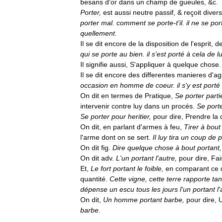
besans
d
'
or
dans
un
champ
de
gueules
, &
c
.
Porter
,
est
aussi
neutre
passif
, &
reçoit
diver
porter
mal
.
comment
se
porte
-
t
'
il
.
il
ne
se
por
quellement
.
Il
se
dit
encore
de
la
disposition
de
l
'
esprit
,
d
qui
se
porte
au
bien
.
il
s
'
est
porté
à
cela
de
l
Il
signifie
aussi
,
S
'
appliquer
à
quelque
chose
Il
se
dit
encore
des
differentes
manieres
d
'
ag
occasion
en
homme
de
coeur
.
il
s
'
y
est
porté
On
dit
en
termes
de
Pratique
,
Se
porter
parti
intervenir
contre
luy
dans
un
procés
.
Se
port
Se
porter
pour
heritier
,
pour
dire
,
Prendre
la
On
dit
,
en
parlant
d
'
armes
à
feu
,
Tirer
à
bout
l
'
arme
dont
on
se
sert
.
Il
luy
tira
un
coup
de
p
On
dit
fig
.
Dire
quelque
chose
à
bout
portant
,
On
dit
adv
.
L
'
un
portant
l
'
autre
,
pour
dire
,
Fai
Et
,
Le
fort
portant
le
foible
,
en
comparant
ce
quantité
.
Cette
vigne
,
cette
terre
rapporte
tan
dépense
un
escu
tous
les
jours
l
'
un
portant
l
'
On
dit
,
Un
homme
portant
barbe
,
pour
dire
,
barbe
.