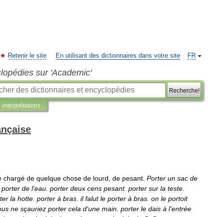
Retenir le site
En utilisant des dictionnaires dans votre site
FR
clopédies sur 'Academic'
Recherche!
interprétations
ançaise
e
chargé
de
quelque
chose
de
lourd
,
de
pesant
.
Porter
un
sac
de
.
porter
de
l
'
eau
.
porter
deux
cens
pesant
.
porter
sur
la
teste
.
ter
la
hotte
.
porter
à
bras
.
il
falut
le
porter
à
bras
.
on
le
portoit
ous
ne
sçauriez
porter
cela
d
'
une
main
.
porter
le
dais
à
l
'
entrée