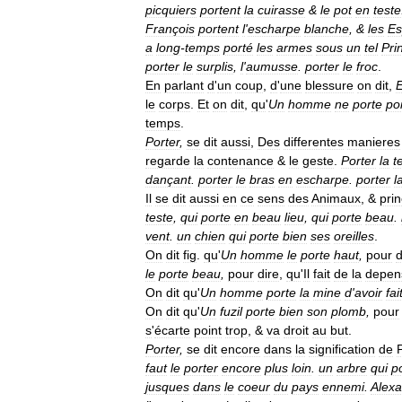
picquiers
portent
la
cuirasse
&
le
pot
en
teste
François
portent
l
'
escharpe
blanche
, &
les
Es
a
long
-
temps
porté
les
armes
sous
un
tel
Pri
porter
le
surplis
,
l
'
aumusse
.
porter
le
froc
.
En
parlant
d
'
un
coup
,
d
'
une
blessure
on
dit
,
le
corps
.
Et
on
dit
,
qu
'
Un
homme
ne
porte
po
temps
.
Porter
,
se
dit
aussi
,
Des
differentes
manieres
regarde
la
contenance
&
le
geste
.
Porter
la
t
dançant
.
porter
le
bras
en
escharpe
.
porter
l
Il
se
dit
aussi
en
ce
sens
des
Animaux
, &
pri
teste
,
qui
porte
en
beau
lieu
,
qui
porte
beau
.
vent
.
un
chien
qui
porte
bien
ses
oreilles
.
On
dit
fig
.
qu
'
Un
homme
le
porte
haut
,
pour
d
le
porte
beau
,
pour
dire
,
qu
'
Il
fait
de
la
depen
On
dit
qu
'
Un
homme
porte
la
mine
d
'
avoir
fai
On
dit
qu
'
Un
fuzil
porte
bien
son
plomb
,
pour
s
'
écarte
point
trop
, &
va
droit
au
but
.
Porter
,
se
dit
encore
dans
la
signification
de
faut
le
porter
encore
plus
loin
.
un
arbre
qui
p
jusques
dans
le
coeur
du
pays
ennemi
.
Alex