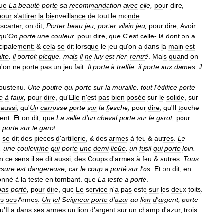
ue
La
beauté
porte
sa
recommandation
avec
elle
,
pour
dire
,
pour
s
'
attirer
la
bienveillance
de
tout
le
monde
.
scarter
,
on
dit
,
Porter
beau
jeu
,
porter
vilain
jeu
,
pour
dire
,
Avoir
qu
'
On
porte
une
couleur
,
pour
dire
,
que
C
'
est
celle
-
là
dont
on
a
cipalement:
&
cela
se
dit
lorsque
le
jeu
qu
'
on
a
dans
la
main
est
aite
.
il
portoit
picque
.
mais
il
ne
luy
est
rien
rentré
.
Mais
quand
on
u
'
on
ne
porte
pas
un
jeu
fait
.
Il
porte
à
treffle
.
il
porte
aux
dames
.
il
oustenu
.
Une
poutre
qui
porte
sur
la
muraille
.
tout
l
'
édifice
porte
e
à
faux
,
pour
dire
,
qu
'
Elle
n
'
est
pas
bien
posée
sur
le
solide
,
sur
aussi
,
qu
'
Un
carrosse
porte
sur
la
flesche
,
pour
dire
,
qu
'
Il
touche
,
ent
.
Et
on
dit
,
que
La
selle
d
'
un
cheval
porte
sur
le
garot
,
pour
e
porte
sur
le
garot
.
l
se
dit
des
pieces
d
'
artillerie
, &
des
armes
à
feu
&
autres
.
Le
.
une
coulevrine
qui
porte
une
demi
-
lieüe
.
un
fusil
qui
porte
loin
.
n
ce
sens
il
se
dit
aussi
,
des
Coups
d
'
armes
à
feu
&
autres
.
Tous
ssure
est
dangereuse
;
car
le
coup
a
porté
sur
l
'
os
.
Et
on
dit
,
en
onné
à
la
teste
en
tombant
,
que
La
teste
a
porté
.
pas
porté
,
pour
dire
,
que
Le
service
n
'
a
pas
esté
sur
les
deux
toits
.
ns
ses
Armes
.
Un
tel
Seigneur
porte
d
'
azur
au
lion
d
'
argent
,
porte
u
'
Il
a
dans
ses
armes
un
lion
d
'
argent
sur
un
champ
d
'
azur
,
trois