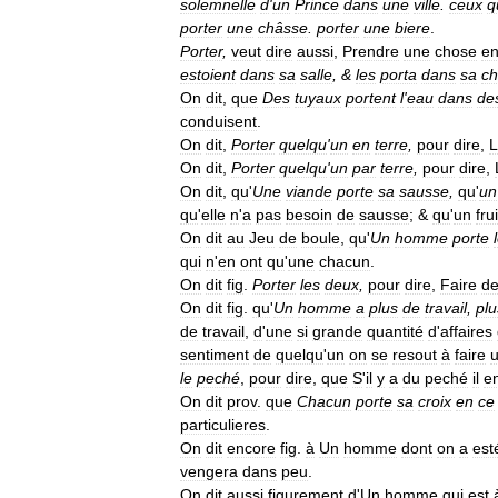
solemnelle
d
'
un
Prince
dans
une
ville
.
ceux
q
porter
une
châsse
.
porter
une
biere
.
Porter
,
veut
dire
aussi
,
Prendre
une
chose
e
estoient
dans
sa
salle
, &
les
porta
dans
sa
c
On
dit
,
que
Des
tuyaux
portent
l
'
eau
dans
de
conduisent
.
On
dit
,
Porter
quelqu
'
un
en
terre
,
pour
dire
,
L
On
dit
,
Porter
quelqu
'
un
par
terre
,
pour
dire
,
On
dit
,
qu
'
Une
viande
porte
sa
sausse
,
qu
'
un
qu
'
elle
n
'
a
pas
besoin
de
sausse
; &
qu
'
un
frui
On
dit
au
Jeu
de
boule
,
qu
'
Un
homme
porte
qui
n
'
en
ont
qu
'
une
chacun
.
On
dit
fig
.
Porter
les
deux
,
pour
dire
,
Faire
d
On
dit
fig
.
qu
'
Un
homme
a
plus
de
travail
,
plu
de
travail
,
d
'
une
si
grande
quantité
d
'
affaires
sentiment
de
quelqu
'
un
on
se
resout
à
faire
le
peché
,
pour
dire
,
que
S
'
il
y
a
du
peché
il
e
On
dit
prov
.
que
Chacun
porte
sa
croix
en
ce
particulieres
.
On
dit
encore
fig
.
à
Un
homme
dont
on
a
est
vengera
dans
peu
.
On
dit
aussi
figurement
d
'
Un
homme
qui
est