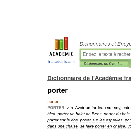
Dictionnaires et Ency
fr-academic.com
Dictionnaire de l'Académie française
Dictionnaire de l'Académie fr
porter
porter
PORTER
.
v
.
a
.
Avoir
un
fardeau
sur
soy
,
estr
bled
.
porter
un
balot
de
livres
.
porter
du
bois
porter
sur
le
dos
.
porter
sur
les
espaules
.
por
dans
une
chaise
.
se
faire
porter
en
chaise
.
v