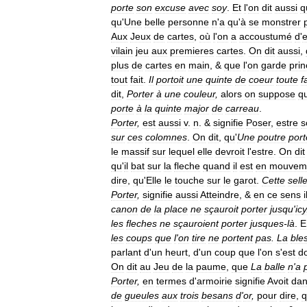
porte
son
excuse
avec
soy
.
Et
l
'
on
dit
aussi
q
qu
'
Une
belle
personne
n
'
a
qu
'
à
se
monstrer
Aux
Jeux
de
cartes
,
où
l
'
on
a
accoustumé
d
'
e
vilain
jeu
aux
premieres
cartes
.
On
dit
aussi
,
plus
de
cartes
en
main
, &
que
l
'
on
garde
prin
tout
fait
.
Il
portoit
une
quinte
de
coeur
toute
f
dit
,
Porter
à
une
couleur
,
alors
on
suppose
q
porte
à
la
quinte
major
de
carreau
.
Porter
,
est
aussi
v
.
n
. &
signifie
Poser
,
estre
s
sur
ces
colomnes
.
On
dit
,
qu
'
Une
poutre
port
le
massif
sur
lequel
elle
devroit
l
'
estre
.
On
dit
qu
'
il
bat
sur
la
fleche
quand
il
est
en
mouvem
dire
,
qu
'
Elle
le
touche
sur
le
garot
.
Cette
sell
Porter
,
signifie
aussi
Atteindre
, &
en
ce
sens
i
canon
de
la
place
ne
sçauroit
porter
jusqu
'
icy
les
fleches
ne
sçauroient
porter
jusques
-
là
.
E
les
coups
que
l
'
on
tire
ne
portent
pas
.
La
ble
parlant
d
'
un
heurt
,
d
'
un
coup
que
l
'
on
s
'
est
d
On
dit
au
Jeu
de
la
paume
,
que
La
balle
n
'
a
Porter
,
en
termes
d
'
armoirie
signifie
Avoit
da
de
gueules
aux
trois
besans
d
'
or
,
pour
dire
,
q